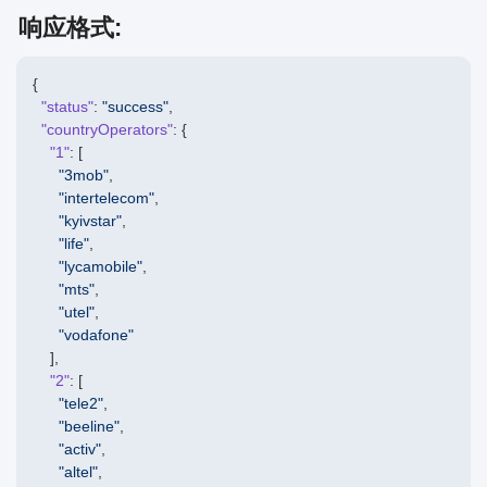
查询可供使用号码数量
响应格式:
申请房间 V2
{

按国家获取当前价格
"status"
: 
"success"
,

"countryOperators"
: {

取得操作員列表
"1"
: [

"3mob"
,

获取各国当前价格
"intertelecom"
,

"kyivstar"
,

取得可用號碼的數量
"life"
,

"lycamobile"
,

API密钥
"mts"
,

"utel"
,

"vodafone"
预订号码租用
    ],

"2"
: [

延长租约
"tele2"
,

"beeline"
,

获取出租状态
"activ"
,

"altel"
,

租赁状态变更