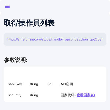
Search
取得操作員列表
Search...
📋 参考资料
🛠 服务列表
🌍 国家列表
参数说明:
⚡ API 方法
申请房间
参数
类型
必填
描述
激活状态的修改
$api_key
string
☑️
API密钥
请通知关于激活状态
$country
string
国家代码
(查看国家表)
取得平衡